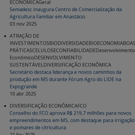
ECONÔMICA
Geral
Semadesc inaugura Centro de Comercialização da
Agricultura Familiar em Anastácio
03 nov 2025
ATRAÇÃO DE
INVESTIMENTOS
BIODIVERSIDADE
BIOECONOMIA
BOA
PRÁTICAS
CELULOSE
CONFIABILIDADE
Desenvolvimento
Econômico
DESENVOLVIMENTO
SUSTENTÁVEL
DIVERSIFICAÇÃO ECONÔMICA
Secretário destaca liderança e novos caminhos da
produção em MS durante Fórum Agro do LIDE na
Expogrande
10 abr 2025
DIVERSIFICAÇÃO ECONÔMICA
FCO
Conselho do FCO aprova R$ 219,7 milhões para novos
empreendimentos em MS, com destaque para irrigação
e pomares de citricultura
21 fev 2025