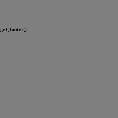
SETDIG | Secretaria-
Executiva de
Transformação Digital
get_footer();