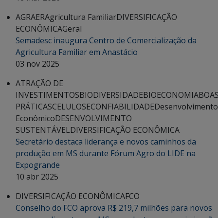
AGRAER
Agricultura Familiar
DIVERSIFICAÇÃO
ECONÔMICA
Geral
Semadesc inaugura Centro de Comercialização da
Agricultura Familiar em Anastácio
03 nov 2025
ATRAÇÃO DE
INVESTIMENTOS
BIODIVERSIDADE
BIOECONOMIA
BOA
PRÁTICAS
CELULOSE
CONFIABILIDADE
Desenvolvimento
Econômico
DESENVOLVIMENTO
SUSTENTÁVEL
DIVERSIFICAÇÃO ECONÔMICA
Secretário destaca liderança e novos caminhos da
produção em MS durante Fórum Agro do LIDE na
Expogrande
10 abr 2025
DIVERSIFICAÇÃO ECONÔMICA
FCO
Conselho do FCO aprova R$ 219,7 milhões para novos