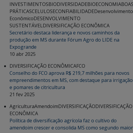
INVESTIMENTOS
BIODIVERSIDADE
BIOECONOMIA
BOA
PRÁTICAS
CELULOSE
CONFIABILIDADE
Desenvolvimento
Econômico
DESENVOLVIMENTO
SUSTENTÁVEL
DIVERSIFICAÇÃO ECONÔMICA
Secretário destaca liderança e novos caminhos da
produção em MS durante Fórum Agro do LIDE na
Expogrande
10 abr 2025
DIVERSIFICAÇÃO ECONÔMICA
FCO
Conselho do FCO aprova R$ 219,7 milhões para novos
empreendimentos em MS, com destaque para irrigação
e pomares de citricultura
21 fev 2025
Agricultura
Amendoim
DIVERSIFICAÇÃO
DIVERSIFICAÇÃO
ECONÔMICA
Política de diversificação agrícola faz o cultivo do
amendoim crescer e consolida MS como segundo maior