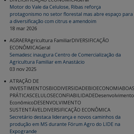
Motor do Vale da Celulose, Ribas reforça
protagonismo no setor florestal mas abre espaço para
a diversificação com citrus e amendoim
18 mar 2026
AGRAER
Agricultura Familiar
DIVERSIFICAÇÃO
ECONÔMICA
Geral
Semadesc inaugura Centro de Comercialização da
Agricultura Familiar em Anastácio
03 nov 2025
ATRAÇÃO DE
INVESTIMENTOS
BIODIVERSIDADE
BIOECONOMIA
BOA
PRÁTICAS
CELULOSE
CONFIABILIDADE
Desenvolvimento
Econômico
DESENVOLVIMENTO
SUSTENTÁVEL
DIVERSIFICAÇÃO ECONÔMICA
Secretário destaca liderança e novos caminhos da
produção em MS durante Fórum Agro do LIDE na
Expogrande