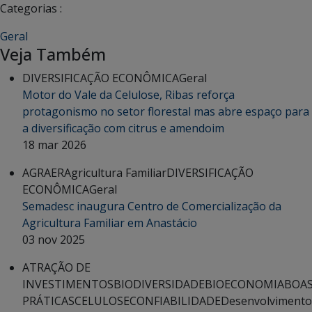
Categorias :
Geral
Veja Também
DIVERSIFICAÇÃO ECONÔMICA
Geral
Motor do Vale da Celulose, Ribas reforça
protagonismo no setor florestal mas abre espaço para
a diversificação com citrus e amendoim
18 mar 2026
AGRAER
Agricultura Familiar
DIVERSIFICAÇÃO
ECONÔMICA
Geral
Semadesc inaugura Centro de Comercialização da
Agricultura Familiar em Anastácio
03 nov 2025
ATRAÇÃO DE
INVESTIMENTOS
BIODIVERSIDADE
BIOECONOMIA
BOA
PRÁTICAS
CELULOSE
CONFIABILIDADE
Desenvolvimento