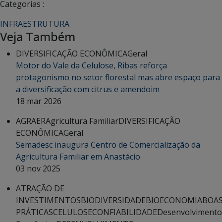
Categorias :
INFRAESTRUTURA
Veja Também
DIVERSIFICAÇÃO ECONÔMICA
Geral
Motor do Vale da Celulose, Ribas reforça
protagonismo no setor florestal mas abre espaço para
a diversificação com citrus e amendoim
18 mar 2026
AGRAER
Agricultura Familiar
DIVERSIFICAÇÃO
ECONÔMICA
Geral
Semadesc inaugura Centro de Comercialização da
Agricultura Familiar em Anastácio
03 nov 2025
ATRAÇÃO DE
INVESTIMENTOS
BIODIVERSIDADE
BIOECONOMIA
BOA
PRÁTICAS
CELULOSE
CONFIABILIDADE
Desenvolvimento