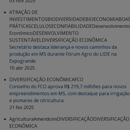
03 nov 2025
ATRAÇÃO DE
INVESTIMENTOS
BIODIVERSIDADE
BIOECONOMIA
BOA
PRÁTICAS
CELULOSE
CONFIABILIDADE
Desenvolvimento
Econômico
DESENVOLVIMENTO
SUSTENTÁVEL
DIVERSIFICAÇÃO ECONÔMICA
Secretário destaca liderança e novos caminhos da
produção em MS durante Fórum Agro do LIDE na
Expogrande
10 abr 2025
DIVERSIFICAÇÃO ECONÔMICA
FCO
Conselho do FCO aprova R$ 219,7 milhões para novos
empreendimentos em MS, com destaque para irrigação
e pomares de citricultura
21 fev 2025
Agricultura
Amendoim
DIVERSIFICAÇÃO
DIVERSIFICAÇÃO
ECONÔMICA