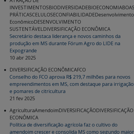
ATRAÇÃO DE
INVESTIMENTOS
BIODIVERSIDADE
BIOECONOMIA
BOA
PRÁTICAS
CELULOSE
CONFIABILIDADE
Desenvolvimento
Econômico
DESENVOLVIMENTO
SUSTENTÁVEL
DIVERSIFICAÇÃO ECONÔMICA
Secretário destaca liderança e novos caminhos da
produção em MS durante Fórum Agro do LIDE na
Expogrande
10 abr 2025
DIVERSIFICAÇÃO ECONÔMICA
FCO
Conselho do FCO aprova R$ 219,7 milhões para novos
empreendimentos em MS, com destaque para irrigação
e pomares de citricultura
21 fev 2025
Agricultura
Amendoim
DIVERSIFICAÇÃO
DIVERSIFICAÇÃO
ECONÔMICA
Política de diversificação agrícola faz o cultivo do
amendoim crescer e consolida MS como segundo maior