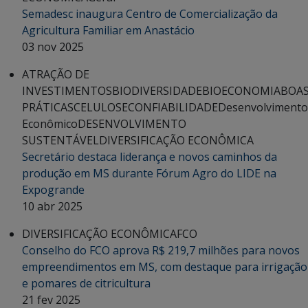
Semadesc inaugura Centro de Comercialização da
Agricultura Familiar em Anastácio
03 nov 2025
ATRAÇÃO DE
INVESTIMENTOS
BIODIVERSIDADE
BIOECONOMIA
BOA
PRÁTICAS
CELULOSE
CONFIABILIDADE
Desenvolvimento
Econômico
DESENVOLVIMENTO
SUSTENTÁVEL
DIVERSIFICAÇÃO ECONÔMICA
Secretário destaca liderança e novos caminhos da
produção em MS durante Fórum Agro do LIDE na
Expogrande
10 abr 2025
DIVERSIFICAÇÃO ECONÔMICA
FCO
Conselho do FCO aprova R$ 219,7 milhões para novos
empreendimentos em MS, com destaque para irrigação
e pomares de citricultura
21 fev 2025