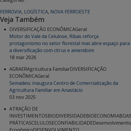
Categorias :
FERROVIA
,
LOGÍSTICA
,
NOVA FERROESTE
Veja Também
DIVERSIFICAÇÃO ECONÔMICA
Geral
Motor do Vale da Celulose, Ribas reforça
protagonismo no setor florestal mas abre espaço para
a diversificação com citrus e amendoim
18 mar 2026
AGRAER
Agricultura Familiar
DIVERSIFICAÇÃO
ECONÔMICA
Geral
Semadesc inaugura Centro de Comercialização da
Agricultura Familiar em Anastácio
03 nov 2025
ATRAÇÃO DE
INVESTIMENTOS
BIODIVERSIDADE
BIOECONOMIA
BOA
PRÁTICAS
CELULOSE
CONFIABILIDADE
Desenvolvimento
Econômico
DESENVOLVIMENTO