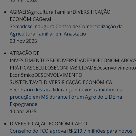
AGRAER
Agricultura Familiar
DIVERSIFICAÇÃO
ECONÔMICA
Geral
Semadesc inaugura Centro de Comercialização da
Agricultura Familiar em Anastácio
03 nov 2025
ATRAÇÃO DE
INVESTIMENTOS
BIODIVERSIDADE
BIOECONOMIA
BOA
PRÁTICAS
CELULOSE
CONFIABILIDADE
Desenvolvimento
Econômico
DESENVOLVIMENTO
SUSTENTÁVEL
DIVERSIFICAÇÃO ECONÔMICA
Secretário destaca liderança e novos caminhos da
produção em MS durante Fórum Agro do LIDE na
Expogrande
10 abr 2025
DIVERSIFICAÇÃO ECONÔMICA
FCO
Conselho do FCO aprova R$ 219,7 milhões para novos