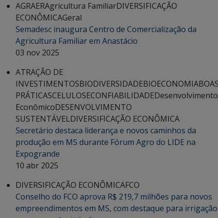
AGRAER
Agricultura Familiar
DIVERSIFICAÇÃO
ECONÔMICA
Geral
Semadesc inaugura Centro de Comercialização da
Agricultura Familiar em Anastácio
03 nov 2025
ATRAÇÃO DE
INVESTIMENTOS
BIODIVERSIDADE
BIOECONOMIA
BOA
PRÁTICAS
CELULOSE
CONFIABILIDADE
Desenvolvimento
Econômico
DESENVOLVIMENTO
SUSTENTÁVEL
DIVERSIFICAÇÃO ECONÔMICA
Secretário destaca liderança e novos caminhos da
produção em MS durante Fórum Agro do LIDE na
Expogrande
10 abr 2025
DIVERSIFICAÇÃO ECONÔMICA
FCO
Conselho do FCO aprova R$ 219,7 milhões para novos
empreendimentos em MS, com destaque para irrigação