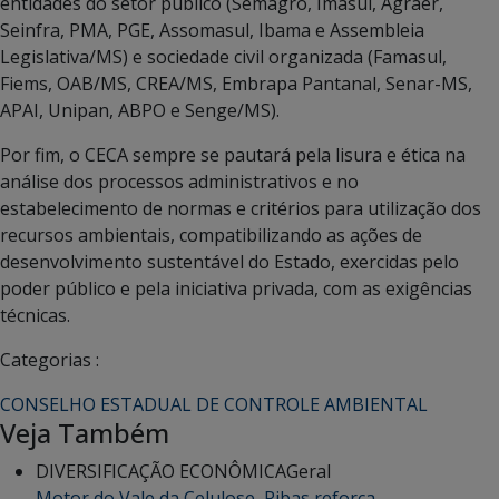
entidades do setor público (Semagro, Imasul, Agraer,
Seinfra, PMA, PGE, Assomasul, Ibama e Assembleia
Legislativa/MS) e sociedade civil organizada (Famasul,
Fiems, OAB/MS, CREA/MS, Embrapa Pantanal, Senar-MS,
APAI, Unipan, ABPO e Senge/MS).
Por fim, o CECA sempre se pautará pela lisura e ética na
análise dos processos administrativos e no
estabelecimento de normas e critérios para utilização dos
recursos ambientais, compatibilizando as ações de
desenvolvimento sustentável do Estado, exercidas pelo
poder público e pela iniciativa privada, com as exigências
técnicas.
Categorias :
CONSELHO ESTADUAL DE CONTROLE AMBIENTAL
Veja Também
DIVERSIFICAÇÃO ECONÔMICA
Geral
Motor do Vale da Celulose, Ribas reforça