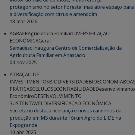
protagonismo no setor florestal mas abre espaço para
a diversificação com citrus e amendoim
18 mar 2026
AGRAER
Agricultura Familiar
DIVERSIFICAÇÃO
ECONÔMICA
Geral
Semadesc inaugura Centro de Comercialização da
Agricultura Familiar em Anastácio
03 nov 2025
ATRAÇÃO DE
INVESTIMENTOS
BIODIVERSIDADE
BIOECONOMIA
BOA
PRÁTICAS
CELULOSE
CONFIABILIDADE
Desenvolvimento
Econômico
DESENVOLVIMENTO
SUSTENTÁVEL
DIVERSIFICAÇÃO ECONÔMICA
Secretário destaca liderança e novos caminhos da
produção em MS durante Fórum Agro do LIDE na
Expogrande
10 abr 2025