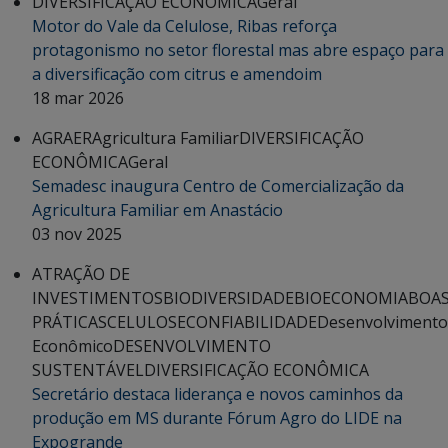
DIVERSIFICAÇÃO ECONÔMICA
Geral
Motor do Vale da Celulose, Ribas reforça
protagonismo no setor florestal mas abre espaço para
a diversificação com citrus e amendoim
18 mar 2026
AGRAER
Agricultura Familiar
DIVERSIFICAÇÃO
ECONÔMICA
Geral
Semadesc inaugura Centro de Comercialização da
Agricultura Familiar em Anastácio
03 nov 2025
ATRAÇÃO DE
INVESTIMENTOS
BIODIVERSIDADE
BIOECONOMIA
BOA
PRÁTICAS
CELULOSE
CONFIABILIDADE
Desenvolvimento
Econômico
DESENVOLVIMENTO
SUSTENTÁVEL
DIVERSIFICAÇÃO ECONÔMICA
Secretário destaca liderança e novos caminhos da
produção em MS durante Fórum Agro do LIDE na
Expogrande