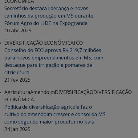
ECONÔMICA
Secretário destaca liderança e novos
caminhos da produção em MS durante
Fórum Agro do LIDE na Expogrande
10 abr 2025
DIVERSIFICAÇÃO ECONÔMICA
FCO
Conselho do FCO aprova R$ 219,7 milhões
para novos empreendimentos em MS, com
destaque para irrigação e pomares de
citricultura
21 fev 2025
Agricultura
Amendoim
DIVERSIFICAÇÃO
DIVERSIFICAÇÃO
ECONÔMICA
Política de diversificação agrícola faz o
cultivo do amendoim crescer e consolida MS
como segundo maior produtor no país
24 jan 2025