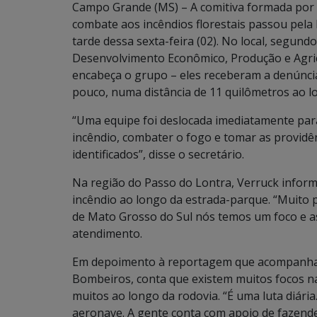
Campo Grande (MS) – A comitiva formada por 
combate aos incêndios florestais passou pela 
tarde dessa sexta-feira (02). No local, segund
Desenvolvimento Econômico, Produção e Agricu
encabeça o grupo – eles receberam a denúncia
pouco, numa distância de 11 quilômetros ao l
“Uma equipe foi deslocada imediatamente para 
incêndio, combater o fogo e tomar as providê
identificados”, disse o secretário.
Na região do Passo do Lontra, Verruck infor
incêndio ao longo da estrada-parque. “Muito 
de Mato Grosso do Sul nós temos um foco e a
atendimento.
Em depoimento à reportagem que acompanha a
Bombeiros, conta que existem muitos focos na r
muitos ao longo da rodovia. “É uma luta diár
aeronave. A gente conta com apoio de fazende