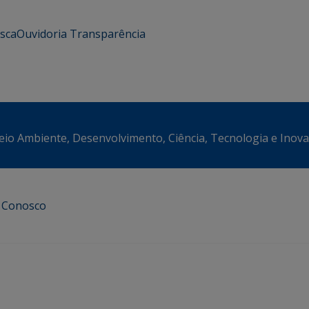
usca
Ouvidoria
Transparência
eio Ambiente, Desenvolvimento, Ciência, Tecnologia e Inov
e Conosco