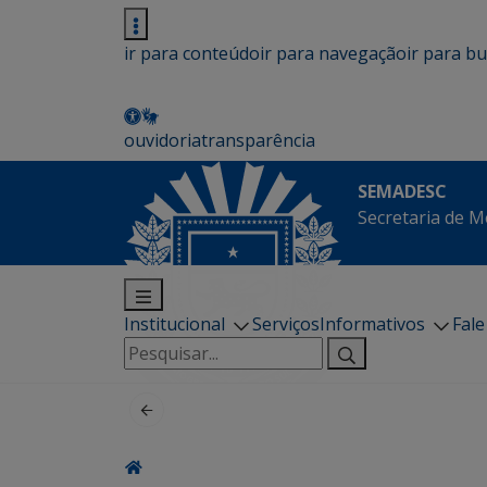
ir para conteúdo
ir para navegação
ir para b
ouvidoria
transparência
SEMADESC
Secretaria de M
Institucional
Serviços
Informativos
Fal
Pesquisar
por: