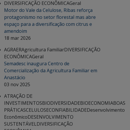
DIVERSIFICAÇÃO ECONÔMICA
Geral
Motor do Vale da Celulose, Ribas reforça
protagonismo no setor florestal mas abre
espaço para a diversificação com citrus e
amendoim
18 mar 2026
AGRAER
Agricultura Familiar
DIVERSIFICAÇÃO
ECONÔMICA
Geral
Semadesc inaugura Centro de
Comercialização da Agricultura Familiar em
Anastácio
03 nov 2025
ATRAÇÃO DE
INVESTIMENTOS
BIODIVERSIDADE
BIOECONOMIA
BOAS
PRÁTICAS
CELULOSE
CONFIABILIDADE
Desenvolvimento
Econômico
DESENVOLVIMENTO
SUSTENTÁVEL
DIVERSIFICAÇÃO