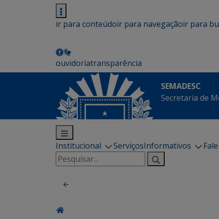
ir para conteúdo
ir para navegação
ir para b
ouvidoria
transparência
SEMADESC
Secretaria de M
Institucional
Serviços
Informativos
Fal
Pesquisar
por: