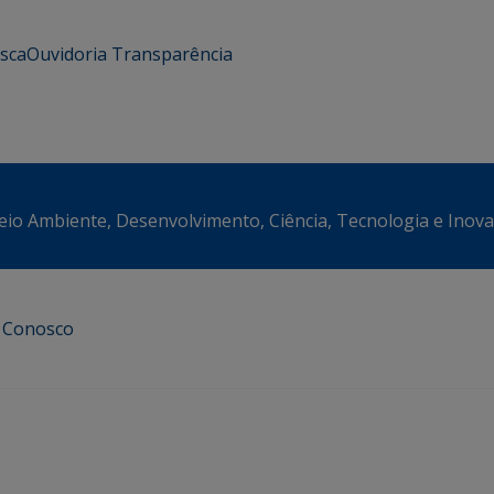
usca
Ouvidoria
Transparência
eio Ambiente, Desenvolvimento, Ciência, Tecnologia e Inov
e Conosco