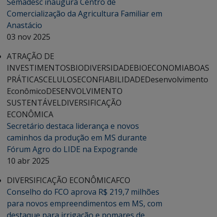
Semadesc inaugura Centro de
Comercialização da Agricultura Familiar em
Anastácio
03 nov 2025
ATRAÇÃO DE
INVESTIMENTOS
BIODIVERSIDADE
BIOECONOMIA
BOAS
PRÁTICAS
CELULOSE
CONFIABILIDADE
Desenvolvimento
Econômico
DESENVOLVIMENTO
SUSTENTÁVEL
DIVERSIFICAÇÃO
ECONÔMICA
Secretário destaca liderança e novos
caminhos da produção em MS durante
Fórum Agro do LIDE na Expogrande
10 abr 2025
DIVERSIFICAÇÃO ECONÔMICA
FCO
Conselho do FCO aprova R$ 219,7 milhões
para novos empreendimentos em MS, com
destaque para irrigação e pomares de