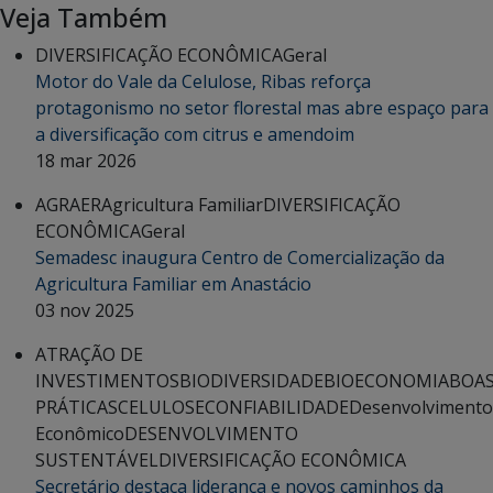
Veja Também
DIVERSIFICAÇÃO ECONÔMICA
Geral
Motor do Vale da Celulose, Ribas reforça
protagonismo no setor florestal mas abre espaço para
a diversificação com citrus e amendoim
18 mar 2026
AGRAER
Agricultura Familiar
DIVERSIFICAÇÃO
ECONÔMICA
Geral
Semadesc inaugura Centro de Comercialização da
Agricultura Familiar em Anastácio
03 nov 2025
ATRAÇÃO DE
INVESTIMENTOS
BIODIVERSIDADE
BIOECONOMIA
BOA
PRÁTICAS
CELULOSE
CONFIABILIDADE
Desenvolvimento
Econômico
DESENVOLVIMENTO
SUSTENTÁVEL
DIVERSIFICAÇÃO ECONÔMICA
Secretário destaca liderança e novos caminhos da