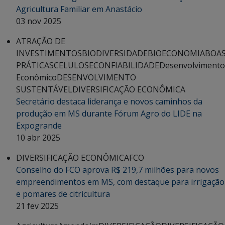
Agricultura Familiar em Anastácio
03 nov 2025
ATRAÇÃO DE
INVESTIMENTOS
BIODIVERSIDADE
BIOECONOMIA
BOA
PRÁTICAS
CELULOSE
CONFIABILIDADE
Desenvolvimento
Econômico
DESENVOLVIMENTO
SUSTENTÁVEL
DIVERSIFICAÇÃO ECONÔMICA
Secretário destaca liderança e novos caminhos da
produção em MS durante Fórum Agro do LIDE na
Expogrande
10 abr 2025
DIVERSIFICAÇÃO ECONÔMICA
FCO
Conselho do FCO aprova R$ 219,7 milhões para novos
empreendimentos em MS, com destaque para irrigação
e pomares de citricultura
21 fev 2025