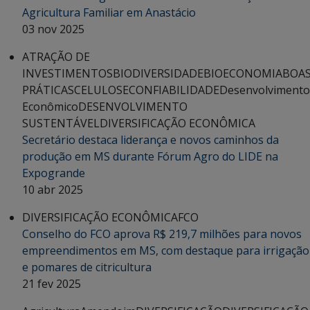
Agricultura Familiar em Anastácio
03 nov 2025
ATRAÇÃO DE
INVESTIMENTOS
BIODIVERSIDADE
BIOECONOMIA
BOA
PRÁTICAS
CELULOSE
CONFIABILIDADE
Desenvolvimento
Econômico
DESENVOLVIMENTO
SUSTENTÁVEL
DIVERSIFICAÇÃO ECONÔMICA
Secretário destaca liderança e novos caminhos da
produção em MS durante Fórum Agro do LIDE na
Expogrande
10 abr 2025
DIVERSIFICAÇÃO ECONÔMICA
FCO
Conselho do FCO aprova R$ 219,7 milhões para novos
empreendimentos em MS, com destaque para irrigação
e pomares de citricultura
21 fev 2025