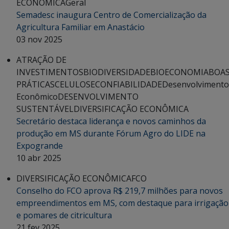
ECONÔMICA
Geral
Semadesc inaugura Centro de Comercialização da
Agricultura Familiar em Anastácio
03 nov 2025
ATRAÇÃO DE
INVESTIMENTOS
BIODIVERSIDADE
BIOECONOMIA
BOA
PRÁTICAS
CELULOSE
CONFIABILIDADE
Desenvolvimento
Econômico
DESENVOLVIMENTO
SUSTENTÁVEL
DIVERSIFICAÇÃO ECONÔMICA
Secretário destaca liderança e novos caminhos da
produção em MS durante Fórum Agro do LIDE na
Expogrande
10 abr 2025
DIVERSIFICAÇÃO ECONÔMICA
FCO
Conselho do FCO aprova R$ 219,7 milhões para novos
empreendimentos em MS, com destaque para irrigação
e pomares de citricultura
21 fev 2025