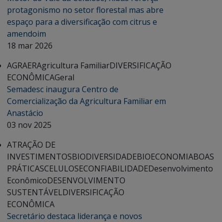
protagonismo no setor florestal mas abre
espaço para a diversificação com citrus e
amendoim
18 mar 2026
AGRAER
Agricultura Familiar
DIVERSIFICAÇÃO
ECONÔMICA
Geral
Semadesc inaugura Centro de
Comercialização da Agricultura Familiar em
Anastácio
03 nov 2025
ATRAÇÃO DE
INVESTIMENTOS
BIODIVERSIDADE
BIOECONOMIA
BOAS
PRÁTICAS
CELULOSE
CONFIABILIDADE
Desenvolvimento
Econômico
DESENVOLVIMENTO
SUSTENTÁVEL
DIVERSIFICAÇÃO
ECONÔMICA
Secretário destaca liderança e novos