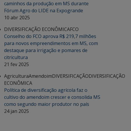
caminhos da produção em MS durante
Fórum Agro do LIDE na Expogrande
10 abr 2025
DIVERSIFICAÇÃO ECONÔMICA
FCO
Conselho do FCO aprova R$ 219,7 milhões
para novos empreendimentos em MS, com
destaque para irrigação e pomares de
citricultura
21 fev 2025
Agricultura
Amendoim
DIVERSIFICAÇÃO
DIVERSIFICAÇÃO
ECONÔMICA
Política de diversificação agrícola faz o
cultivo do amendoim crescer e consolida MS
como segundo maior produtor no país
24 jan 2025