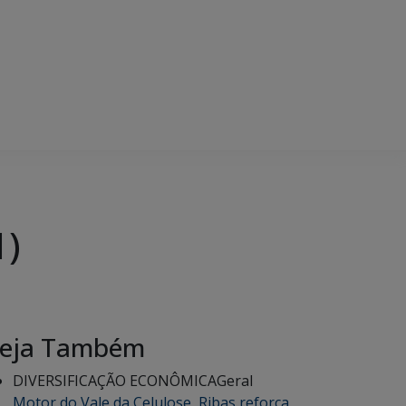
1)
eja Também
DIVERSIFICAÇÃO ECONÔMICA
Geral
Motor do Vale da Celulose, Ribas reforça