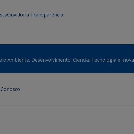
usca
Ouvidoria
Transparência
eio Ambiente, Desenvolvimento, Ciência, Tecnologia e Inov
e Conosco