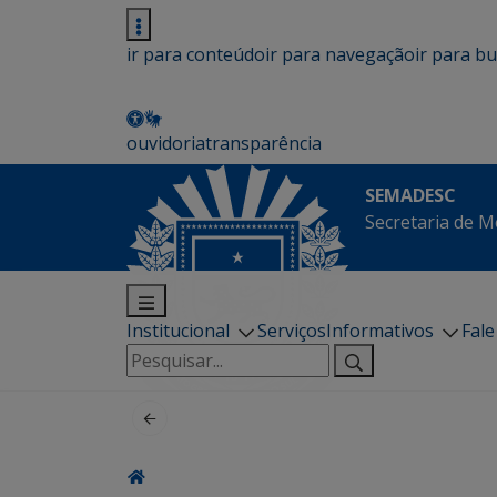
ir para conteúdo
ir para navegação
ir para b
ouvidoria
transparência
SEMADESC
Secretaria de M
Institucional
Serviços
Informativos
Fal
Pesquisar
por: