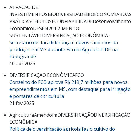
ATRAÇÃO DE
INVESTIMENTOS
BIODIVERSIDADE
BIOECONOMIA
BOA
PRÁTICAS
CELULOSE
CONFIABILIDADE
Desenvolvimento
Econômico
DESENVOLVIMENTO
SUSTENTÁVEL
DIVERSIFICAÇÃO ECONÔMICA
Secretário destaca liderança e novos caminhos da
produção em MS durante Fórum Agro do LIDE na
Expogrande
10 abr 2025
DIVERSIFICAÇÃO ECONÔMICA
FCO
Conselho do FCO aprova R$ 219,7 milhões para novos
empreendimentos em MS, com destaque para irrigação
e pomares de citricultura
21 fev 2025
Agricultura
Amendoim
DIVERSIFICAÇÃO
DIVERSIFICAÇÃO
ECONÔMICA
Política de diversificação agrícola faz o cultivo do