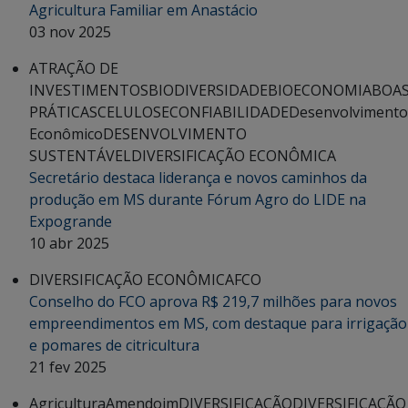
Agricultura Familiar em Anastácio
03 nov 2025
ATRAÇÃO DE
INVESTIMENTOS
BIODIVERSIDADE
BIOECONOMIA
BOA
PRÁTICAS
CELULOSE
CONFIABILIDADE
Desenvolvimento
Econômico
DESENVOLVIMENTO
SUSTENTÁVEL
DIVERSIFICAÇÃO ECONÔMICA
Secretário destaca liderança e novos caminhos da
produção em MS durante Fórum Agro do LIDE na
Expogrande
10 abr 2025
DIVERSIFICAÇÃO ECONÔMICA
FCO
Conselho do FCO aprova R$ 219,7 milhões para novos
empreendimentos em MS, com destaque para irrigação
e pomares de citricultura
21 fev 2025
Agricultura
Amendoim
DIVERSIFICAÇÃO
DIVERSIFICAÇÃO