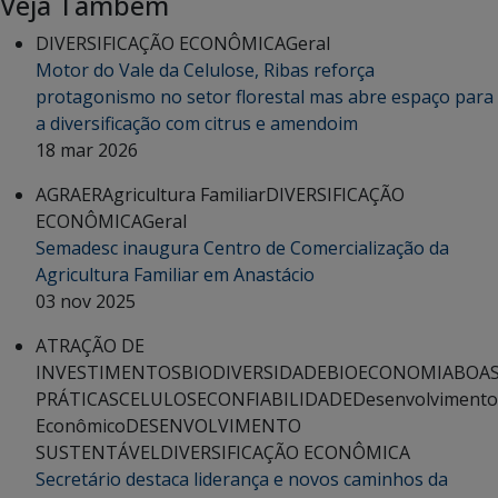
Veja Também
DIVERSIFICAÇÃO ECONÔMICA
Geral
Motor do Vale da Celulose, Ribas reforça
protagonismo no setor florestal mas abre espaço para
a diversificação com citrus e amendoim
18 mar 2026
AGRAER
Agricultura Familiar
DIVERSIFICAÇÃO
ECONÔMICA
Geral
Semadesc inaugura Centro de Comercialização da
Agricultura Familiar em Anastácio
03 nov 2025
ATRAÇÃO DE
INVESTIMENTOS
BIODIVERSIDADE
BIOECONOMIA
BOA
PRÁTICAS
CELULOSE
CONFIABILIDADE
Desenvolvimento
Econômico
DESENVOLVIMENTO
SUSTENTÁVEL
DIVERSIFICAÇÃO ECONÔMICA
Secretário destaca liderança e novos caminhos da