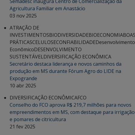
Semadesc inaugura Centro de Comercialização da
Agricultura Familiar em Anastácio
03 nov 2025
ATRAÇÃO DE
INVESTIMENTOS
BIODIVERSIDADE
BIOECONOMIA
BOA
PRÁTICAS
CELULOSE
CONFIABILIDADE
Desenvolvimento
Econômico
DESENVOLVIMENTO
SUSTENTÁVEL
DIVERSIFICAÇÃO ECONÔMICA
Secretário destaca liderança e novos caminhos da
produção em MS durante Fórum Agro do LIDE na
Expogrande
10 abr 2025
DIVERSIFICAÇÃO ECONÔMICA
FCO
Conselho do FCO aprova R$ 219,7 milhões para novos
empreendimentos em MS, com destaque para irrigação
e pomares de citricultura
21 fev 2025