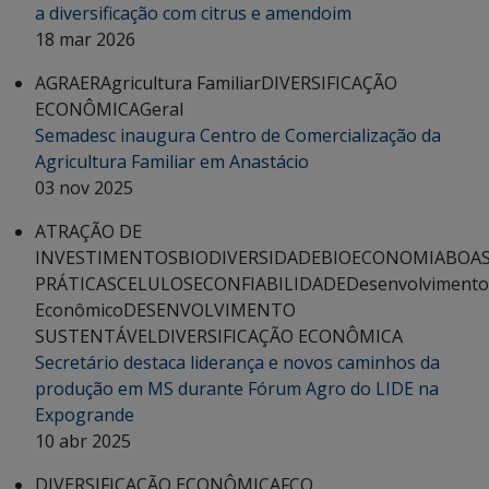
a diversificação com citrus e amendoim
18 mar 2026
AGRAER
Agricultura Familiar
DIVERSIFICAÇÃO
ECONÔMICA
Geral
Semadesc inaugura Centro de Comercialização da
Agricultura Familiar em Anastácio
03 nov 2025
ATRAÇÃO DE
INVESTIMENTOS
BIODIVERSIDADE
BIOECONOMIA
BOA
PRÁTICAS
CELULOSE
CONFIABILIDADE
Desenvolvimento
Econômico
DESENVOLVIMENTO
SUSTENTÁVEL
DIVERSIFICAÇÃO ECONÔMICA
Secretário destaca liderança e novos caminhos da
produção em MS durante Fórum Agro do LIDE na
Expogrande
10 abr 2025
DIVERSIFICAÇÃO ECONÔMICA
FCO