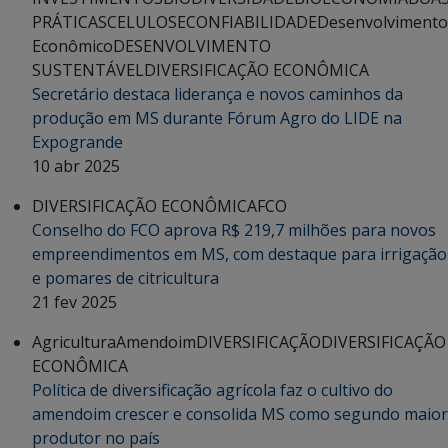
PRÁTICAS
CELULOSE
CONFIABILIDADE
Desenvolvimento
Econômico
DESENVOLVIMENTO
SUSTENTÁVEL
DIVERSIFICAÇÃO ECONÔMICA
Secretário destaca liderança e novos caminhos da
produção em MS durante Fórum Agro do LIDE na
Expogrande
10 abr 2025
DIVERSIFICAÇÃO ECONÔMICA
FCO
Conselho do FCO aprova R$ 219,7 milhões para novos
empreendimentos em MS, com destaque para irrigação
e pomares de citricultura
21 fev 2025
Agricultura
Amendoim
DIVERSIFICAÇÃO
DIVERSIFICAÇÃO
ECONÔMICA
Política de diversificação agrícola faz o cultivo do
amendoim crescer e consolida MS como segundo maior
produtor no país