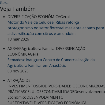
Geral
Veja Também
DIVERSIFICAÇÃO ECONÔMICA
Geral
Motor do Vale da Celulose, Ribas reforça
protagonismo no setor florestal mas abre espaço para
a diversificação com citrus e amendoim
18 mar 2026
AGRAER
Agricultura Familiar
DIVERSIFICAÇÃO
ECONÔMICA
Geral
Semadesc inaugura Centro de Comercialização da
Agricultura Familiar em Anastácio
03 nov 2025
ATRAÇÃO DE
INVESTIMENTOS
BIODIVERSIDADE
BIOECONOMIA
BOA
PRÁTICAS
CELULOSE
CONFIABILIDADE
Desenvolvimento
Econômico
DESENVOLVIMENTO
SUSTENTÁVEL
DIVERSIFICAÇÃO ECONÔMICA