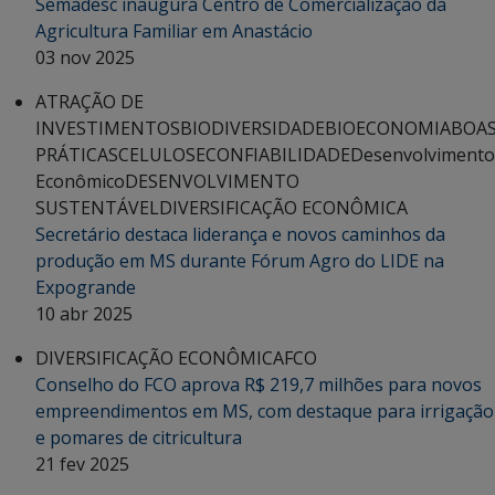
Semadesc inaugura Centro de Comercialização da
Agricultura Familiar em Anastácio
03 nov 2025
ATRAÇÃO DE
INVESTIMENTOS
BIODIVERSIDADE
BIOECONOMIA
BOA
PRÁTICAS
CELULOSE
CONFIABILIDADE
Desenvolvimento
Econômico
DESENVOLVIMENTO
SUSTENTÁVEL
DIVERSIFICAÇÃO ECONÔMICA
Secretário destaca liderança e novos caminhos da
produção em MS durante Fórum Agro do LIDE na
Expogrande
10 abr 2025
DIVERSIFICAÇÃO ECONÔMICA
FCO
Conselho do FCO aprova R$ 219,7 milhões para novos
empreendimentos em MS, com destaque para irrigação
e pomares de citricultura
21 fev 2025