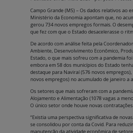
Campo Grande (MS) – Os dados relativos ao em
Ministério da Economia apontam que, no acumu
gerou 734 novos empregos formais. O desemp
que fez com que o Estado desacelerasse o rit
De acordo com análise feita pela Coordenadori
Ambiente, Desenvolvimento Econômico, Produçã
Estado, o que mais sofreu com a pandemia f
embora em 58 dos municípios do Estado tenha
destaque para Naviraí (576 novos empregos),
novos empregos) no acumulado de janeiro a ab
Os setores que mais sofreram com a pandemi
Alojamento e Alimentação (1078 vagas a meno
O único setor onde houve novas contratações 
“Existia uma perspectiva significativa de nova
se consolidou por conta da Covid. Para reduzi
manutenção da atividade econômica de setores