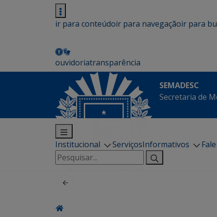
ir para conteúdo
ir para navegação
ir para b
ouvidoria
transparência
SEMADESC
Secretaria de M
Institucional
Serviços
Informativos
Fal
Pesquisar
por: