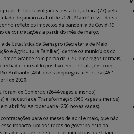
prego formal divulgados nesta terça-feira (27) pelo
lado de janeiro a abril de 2020, Mato Grosso do Sul
enho reflete os impactos da pandemia de Covid-19,
mo de contratações a partir do mês de março.
a de Estatística da Semagro (Secretaria de Meio
o e Agricultura Familiar), dentre os municípios do
oi Campo Grande com perda de 3150 empregos formais,
 fechado com saldo positivo em contratações com
 Rio Brilhante (484 novos empregos) e Sonora (467
ril de 2020.
a foram de Comércio (2644 vagas a menos),
s) e Indústria de Transformação (960 vagas a menos).
em abril foi Agropecuária (250 novas vagas).
s contratações para os meses de abril e maio, que não
r esse impacto, um dos focos do governo está na
 ligados ao agronegócio e às indústrias que lidam