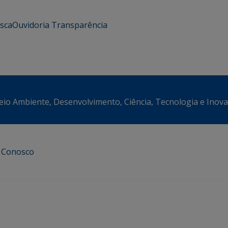
usca
Ouvidoria
Transparência
eio Ambiente, Desenvolvimento, Ciência, Tecnologia e Inov
e Conosco