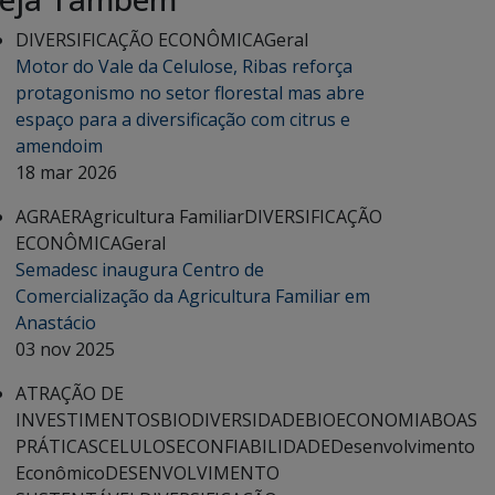
DIVERSIFICAÇÃO ECONÔMICA
Geral
Motor do Vale da Celulose, Ribas reforça
protagonismo no setor florestal mas abre
espaço para a diversificação com citrus e
amendoim
18 mar 2026
AGRAER
Agricultura Familiar
DIVERSIFICAÇÃO
ECONÔMICA
Geral
Semadesc inaugura Centro de
Comercialização da Agricultura Familiar em
Anastácio
03 nov 2025
ATRAÇÃO DE
INVESTIMENTOS
BIODIVERSIDADE
BIOECONOMIA
BOAS
PRÁTICAS
CELULOSE
CONFIABILIDADE
Desenvolvimento
Econômico
DESENVOLVIMENTO