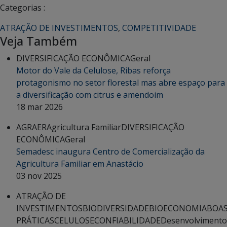
Categorias :
ATRAÇÃO DE INVESTIMENTOS
,
COMPETITIVIDADE
Veja Também
DIVERSIFICAÇÃO ECONÔMICA
Geral
Motor do Vale da Celulose, Ribas reforça
protagonismo no setor florestal mas abre espaço para
a diversificação com citrus e amendoim
18 mar 2026
AGRAER
Agricultura Familiar
DIVERSIFICAÇÃO
ECONÔMICA
Geral
Semadesc inaugura Centro de Comercialização da
Agricultura Familiar em Anastácio
03 nov 2025
ATRAÇÃO DE
INVESTIMENTOS
BIODIVERSIDADE
BIOECONOMIA
BOA
PRÁTICAS
CELULOSE
CONFIABILIDADE
Desenvolvimento