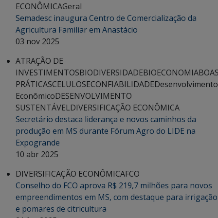
ECONÔMICA
Geral
Semadesc inaugura Centro de Comercialização da
Agricultura Familiar em Anastácio
03 nov 2025
ATRAÇÃO DE
INVESTIMENTOS
BIODIVERSIDADE
BIOECONOMIA
BOA
PRÁTICAS
CELULOSE
CONFIABILIDADE
Desenvolvimento
Econômico
DESENVOLVIMENTO
SUSTENTÁVEL
DIVERSIFICAÇÃO ECONÔMICA
Secretário destaca liderança e novos caminhos da
produção em MS durante Fórum Agro do LIDE na
Expogrande
10 abr 2025
DIVERSIFICAÇÃO ECONÔMICA
FCO
Conselho do FCO aprova R$ 219,7 milhões para novos
empreendimentos em MS, com destaque para irrigação
e pomares de citricultura