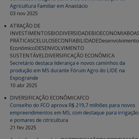
Agricultura Familiar em Anastácio
03 nov 2025
ATRAÇÃO DE
INVESTIMENTOS
BIODIVERSIDADE
BIOECONOMIA
BOA
PRÁTICAS
CELULOSE
CONFIABILIDADE
Desenvolvimento
Econômico
DESENVOLVIMENTO
SUSTENTÁVEL
DIVERSIFICAÇÃO ECONÔMICA
Secretário destaca liderança e novos caminhos da
produção em MS durante Fórum Agro do LIDE na
Expogrande
10 abr 2025
DIVERSIFICAÇÃO ECONÔMICA
FCO
Conselho do FCO aprova R$ 219,7 milhões para novos
empreendimentos em MS, com destaque para irrigação
e pomares de citricultura
21 fev 2025