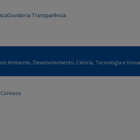
usca
Ouvidoria
Transparência
eio Ambiente, Desenvolvimento, Ciência, Tecnologia e Inov
e Conosco