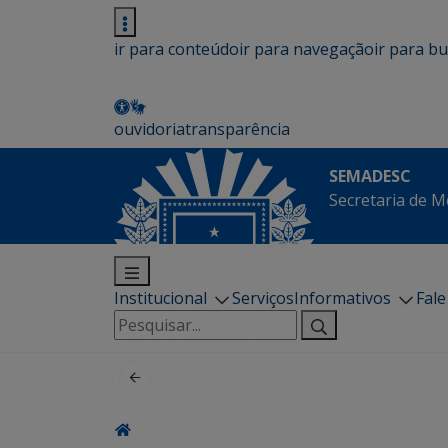
ir para conteúdo
ir para navegação
ir para b
ouvidoria
transparência
SEMADESC
Secretaria de M
Institucional
Serviços
Informativos
Fal
Pesquisar
por: