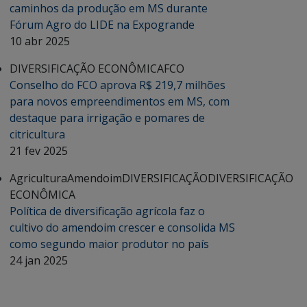
caminhos da produção em MS durante
Fórum Agro do LIDE na Expogrande
10 abr 2025
DIVERSIFICAÇÃO ECONÔMICA
FCO
Conselho do FCO aprova R$ 219,7 milhões
para novos empreendimentos em MS, com
destaque para irrigação e pomares de
citricultura
21 fev 2025
Agricultura
Amendoim
DIVERSIFICAÇÃO
DIVERSIFICAÇÃO
ECONÔMICA
Política de diversificação agrícola faz o
cultivo do amendoim crescer e consolida MS
como segundo maior produtor no país
24 jan 2025