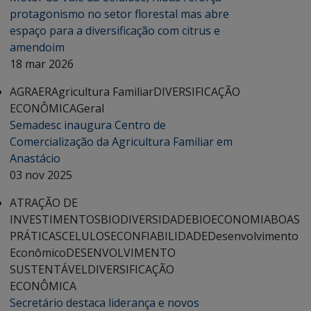
protagonismo no setor florestal mas abre
espaço para a diversificação com citrus e
amendoim
18 mar 2026
AGRAER
Agricultura Familiar
DIVERSIFICAÇÃO
ECONÔMICA
Geral
Semadesc inaugura Centro de
Comercialização da Agricultura Familiar em
Anastácio
03 nov 2025
ATRAÇÃO DE
INVESTIMENTOS
BIODIVERSIDADE
BIOECONOMIA
BOAS
PRÁTICAS
CELULOSE
CONFIABILIDADE
Desenvolvimento
Econômico
DESENVOLVIMENTO
SUSTENTÁVEL
DIVERSIFICAÇÃO
ECONÔMICA
Secretário destaca liderança e novos