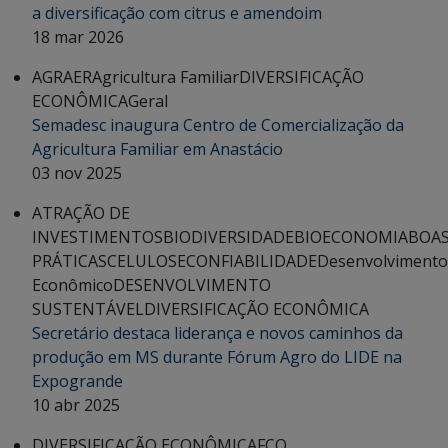
a diversificação com citrus e amendoim
18 mar 2026
AGRAER
Agricultura Familiar
DIVERSIFICAÇÃO
ECONÔMICA
Geral
Semadesc inaugura Centro de Comercialização da
Agricultura Familiar em Anastácio
03 nov 2025
ATRAÇÃO DE
INVESTIMENTOS
BIODIVERSIDADE
BIOECONOMIA
BOA
PRÁTICAS
CELULOSE
CONFIABILIDADE
Desenvolvimento
Econômico
DESENVOLVIMENTO
SUSTENTÁVEL
DIVERSIFICAÇÃO ECONÔMICA
Secretário destaca liderança e novos caminhos da
produção em MS durante Fórum Agro do LIDE na
Expogrande
10 abr 2025
DIVERSIFICAÇÃO ECONÔMICA
FCO