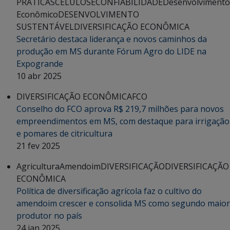
PRÁTICAS
CELULOSE
CONFIABILIDADE
Desenvolvimento
Econômico
DESENVOLVIMENTO
SUSTENTÁVEL
DIVERSIFICAÇÃO ECONÔMICA
Secretário destaca liderança e novos caminhos da
produção em MS durante Fórum Agro do LIDE na
Expogrande
10 abr 2025
DIVERSIFICAÇÃO ECONÔMICA
FCO
Conselho do FCO aprova R$ 219,7 milhões para novos
empreendimentos em MS, com destaque para irrigação
e pomares de citricultura
21 fev 2025
Agricultura
Amendoim
DIVERSIFICAÇÃO
DIVERSIFICAÇÃO
ECONÔMICA
Política de diversificação agrícola faz o cultivo do
amendoim crescer e consolida MS como segundo maior
produtor no país
24 jan 2025