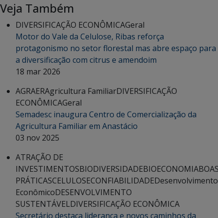
Veja Também
DIVERSIFICAÇÃO ECONÔMICA
Geral
Motor do Vale da Celulose, Ribas reforça
protagonismo no setor florestal mas abre espaço para
a diversificação com citrus e amendoim
18 mar 2026
AGRAER
Agricultura Familiar
DIVERSIFICAÇÃO
ECONÔMICA
Geral
Semadesc inaugura Centro de Comercialização da
Agricultura Familiar em Anastácio
03 nov 2025
ATRAÇÃO DE
INVESTIMENTOS
BIODIVERSIDADE
BIOECONOMIA
BOA
PRÁTICAS
CELULOSE
CONFIABILIDADE
Desenvolvimento
Econômico
DESENVOLVIMENTO
SUSTENTÁVEL
DIVERSIFICAÇÃO ECONÔMICA
Secretário destaca liderança e novos caminhos da