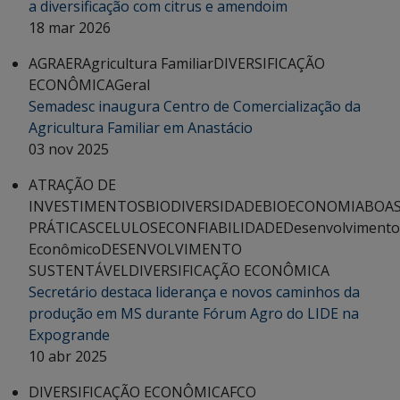
a diversificação com citrus e amendoim
18 mar 2026
AGRAER
Agricultura Familiar
DIVERSIFICAÇÃO
ECONÔMICA
Geral
Semadesc inaugura Centro de Comercialização da
Agricultura Familiar em Anastácio
03 nov 2025
ATRAÇÃO DE
INVESTIMENTOS
BIODIVERSIDADE
BIOECONOMIA
BOA
PRÁTICAS
CELULOSE
CONFIABILIDADE
Desenvolvimento
Econômico
DESENVOLVIMENTO
SUSTENTÁVEL
DIVERSIFICAÇÃO ECONÔMICA
Secretário destaca liderança e novos caminhos da
produção em MS durante Fórum Agro do LIDE na
Expogrande
10 abr 2025
DIVERSIFICAÇÃO ECONÔMICA
FCO