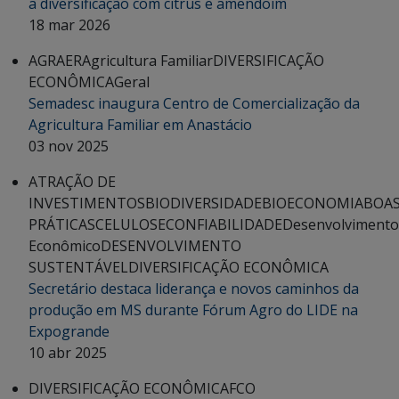
a diversificação com citrus e amendoim
18 mar 2026
AGRAER
Agricultura Familiar
DIVERSIFICAÇÃO
ECONÔMICA
Geral
Semadesc inaugura Centro de Comercialização da
Agricultura Familiar em Anastácio
03 nov 2025
ATRAÇÃO DE
INVESTIMENTOS
BIODIVERSIDADE
BIOECONOMIA
BOA
PRÁTICAS
CELULOSE
CONFIABILIDADE
Desenvolvimento
Econômico
DESENVOLVIMENTO
SUSTENTÁVEL
DIVERSIFICAÇÃO ECONÔMICA
Secretário destaca liderança e novos caminhos da
produção em MS durante Fórum Agro do LIDE na
Expogrande
10 abr 2025
DIVERSIFICAÇÃO ECONÔMICA
FCO