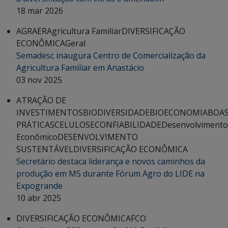
18 mar 2026
AGRAER
Agricultura Familiar
DIVERSIFICAÇÃO
ECONÔMICA
Geral
Semadesc inaugura Centro de Comercialização da
Agricultura Familiar em Anastácio
03 nov 2025
ATRAÇÃO DE
INVESTIMENTOS
BIODIVERSIDADE
BIOECONOMIA
BOA
PRÁTICAS
CELULOSE
CONFIABILIDADE
Desenvolvimento
Econômico
DESENVOLVIMENTO
SUSTENTÁVEL
DIVERSIFICAÇÃO ECONÔMICA
Secretário destaca liderança e novos caminhos da
produção em MS durante Fórum Agro do LIDE na
Expogrande
10 abr 2025
DIVERSIFICAÇÃO ECONÔMICA
FCO