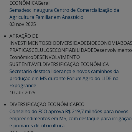
ECONÔMICA
Geral
Semadesc inaugura Centro de Comercialização da
Agricultura Familiar em Anastácio
03 nov 2025
ATRAÇÃO DE
INVESTIMENTOS
BIODIVERSIDADE
BIOECONOMIA
BOA
PRÁTICAS
CELULOSE
CONFIABILIDADE
Desenvolvimento
Econômico
DESENVOLVIMENTO
SUSTENTÁVEL
DIVERSIFICAÇÃO ECONÔMICA
Secretário destaca liderança e novos caminhos da
produção em MS durante Fórum Agro do LIDE na
Expogrande
10 abr 2025
DIVERSIFICAÇÃO ECONÔMICA
FCO
Conselho do FCO aprova R$ 219,7 milhões para novos
empreendimentos em MS, com destaque para irrigação
e pomares de citricultura