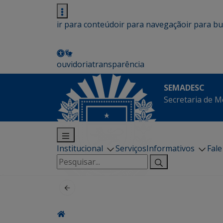
ir para conteúdo
ir para navegação
ir para b
ouvidoria
transparência
SEMADESC
Secretaria de M
Institucional
Serviços
Informativos
Fal
Pesquisar
por: