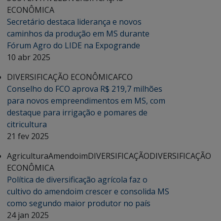
ECONÔMICA
Secretário destaca liderança e novos
caminhos da produção em MS durante
Fórum Agro do LIDE na Expogrande
10 abr 2025
DIVERSIFICAÇÃO ECONÔMICA
FCO
Conselho do FCO aprova R$ 219,7 milhões
para novos empreendimentos em MS, com
destaque para irrigação e pomares de
citricultura
21 fev 2025
Agricultura
Amendoim
DIVERSIFICAÇÃO
DIVERSIFICAÇÃO
ECONÔMICA
Política de diversificação agrícola faz o
cultivo do amendoim crescer e consolida MS
como segundo maior produtor no país
24 jan 2025