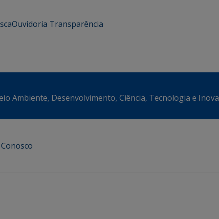
usca
Ouvidoria
Transparência
eio Ambiente, Desenvolvimento, Ciência, Tecnologia e Inov
e Conosco