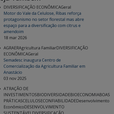
DIVERSIFICAÇÃO ECONÔMICA
Geral
Motor do Vale da Celulose, Ribas reforça
protagonismo no setor florestal mas abre
espaço para a diversificação com citrus e
amendoim
18 mar 2026
AGRAER
Agricultura Familiar
DIVERSIFICAÇÃO
ECONÔMICA
Geral
Semadesc inaugura Centro de
Comercialização da Agricultura Familiar em
Anastácio
03 nov 2025
ATRAÇÃO DE
INVESTIMENTOS
BIODIVERSIDADE
BIOECONOMIA
BOAS
PRÁTICAS
CELULOSE
CONFIABILIDADE
Desenvolvimento
Econômico
DESENVOLVIMENTO
SUSTENTÁVEL
DIVERSIFICAÇÃO