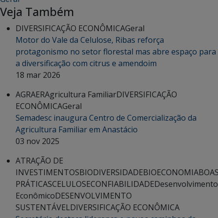
Veja Também
DIVERSIFICAÇÃO ECONÔMICA
Geral
Motor do Vale da Celulose, Ribas reforça
protagonismo no setor florestal mas abre espaço para
a diversificação com citrus e amendoim
18 mar 2026
AGRAER
Agricultura Familiar
DIVERSIFICAÇÃO
ECONÔMICA
Geral
Semadesc inaugura Centro de Comercialização da
Agricultura Familiar em Anastácio
03 nov 2025
ATRAÇÃO DE
INVESTIMENTOS
BIODIVERSIDADE
BIOECONOMIA
BOA
PRÁTICAS
CELULOSE
CONFIABILIDADE
Desenvolvimento
Econômico
DESENVOLVIMENTO
SUSTENTÁVEL
DIVERSIFICAÇÃO ECONÔMICA