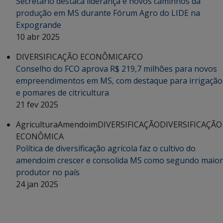
Secretário destaca liderança e novos caminhos da
produção em MS durante Fórum Agro do LIDE na
Expogrande
10 abr 2025
DIVERSIFICAÇÃO ECONÔMICA
FCO
Conselho do FCO aprova R$ 219,7 milhões para novos
empreendimentos em MS, com destaque para irrigação
e pomares de citricultura
21 fev 2025
Agricultura
Amendoim
DIVERSIFICAÇÃO
DIVERSIFICAÇÃO
ECONÔMICA
Política de diversificação agrícola faz o cultivo do
amendoim crescer e consolida MS como segundo maior
produtor no país
24 jan 2025