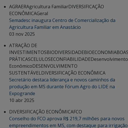
AGRAER
Agricultura Familiar
DIVERSIFICAÇÃO
ECONÔMICA
Geral
Semadesc inaugura Centro de Comercialização da
Agricultura Familiar em Anastácio
03 nov 2025
ATRAÇÃO DE
INVESTIMENTOS
BIODIVERSIDADE
BIOECONOMIA
BOA
PRÁTICAS
CELULOSE
CONFIABILIDADE
Desenvolvimento
Econômico
DESENVOLVIMENTO
SUSTENTÁVEL
DIVERSIFICAÇÃO ECONÔMICA
Secretário destaca liderança e novos caminhos da
produção em MS durante Fórum Agro do LIDE na
Expogrande
10 abr 2025
DIVERSIFICAÇÃO ECONÔMICA
FCO
Conselho do FCO aprova R$ 219,7 milhões para novos
empreendimentos em MS, com destaque para irrigação