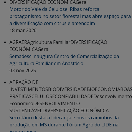
DIVERSIFICAÇÃO ECONÔMICA
Geral
Motor do Vale da Celulose, Ribas reforça
protagonismo no setor florestal mas abre espaço para
a diversificação com citrus e amendoim
18 mar 2026
AGRAER
Agricultura Familiar
DIVERSIFICAÇÃO
ECONÔMICA
Geral
Semadesc inaugura Centro de Comercialização da
Agricultura Familiar em Anastácio
03 nov 2025
ATRAÇÃO DE
INVESTIMENTOS
BIODIVERSIDADE
BIOECONOMIA
BOA
PRÁTICAS
CELULOSE
CONFIABILIDADE
Desenvolvimento
Econômico
DESENVOLVIMENTO
SUSTENTÁVEL
DIVERSIFICAÇÃO ECONÔMICA
Secretário destaca liderança e novos caminhos da
produção em MS durante Fórum Agro do LIDE na
Expogrande