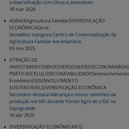
a diversificação com citrus e amendoim
18 mar 2026
AGRAER
Agricultura Familiar
DIVERSIFICAÇÃO
ECONÔMICA
Geral
Semadesc inaugura Centro de Comercialização da
Agricultura Familiar em Anastácio
03 nov 2025
ATRAÇÃO DE
INVESTIMENTOS
BIODIVERSIDADE
BIOECONOMIA
BOA
PRÁTICAS
CELULOSE
CONFIABILIDADE
Desenvolvimento
Econômico
DESENVOLVIMENTO
SUSTENTÁVEL
DIVERSIFICAÇÃO ECONÔMICA
Secretário destaca liderança e novos caminhos da
produção em MS durante Fórum Agro do LIDE na
Expogrande
10 abr 2025
DIVERSIFICAÇÃO ECONÔMICA
FCO