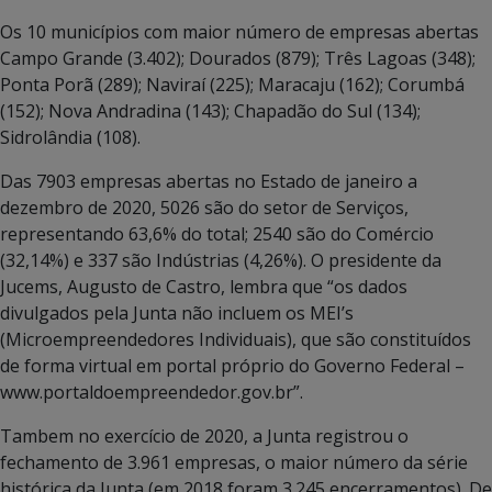
Os 10 municípios com maior número de empresas abertas
Campo Grande (3.402); Dourados (879); Três Lagoas (348);
Ponta Porã (289); Naviraí (225); Maracaju (162); Corumbá
(152); Nova Andradina (143); Chapadão do Sul (134);
Sidrolândia (108).
Das 7903 empresas abertas no Estado de janeiro a
dezembro de 2020, 5026 são do setor de Serviços,
representando 63,6% do total; 2540 são do Comércio
(32,14%) e 337 são Indústrias (4,26%). O presidente da
Jucems, Augusto de Castro, lembra que “os dados
divulgados pela Junta não incluem os MEI’s
(Microempreendedores Individuais), que são constituídos
de forma virtual em portal próprio do Governo Federal –
www.portaldoempreendedor.gov.br”.
Tambem no exercício de 2020, a Junta registrou o
fechamento de 3.961 empresas, o maior número da série
histórica da Junta (em 2018 foram 3.245 encerramentos). De