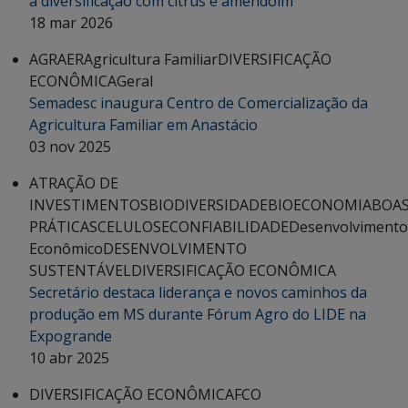
a diversificação com citrus e amendoim
18 mar 2026
AGRAER
Agricultura Familiar
DIVERSIFICAÇÃO
ECONÔMICA
Geral
Semadesc inaugura Centro de Comercialização da
Agricultura Familiar em Anastácio
03 nov 2025
ATRAÇÃO DE
INVESTIMENTOS
BIODIVERSIDADE
BIOECONOMIA
BOA
PRÁTICAS
CELULOSE
CONFIABILIDADE
Desenvolvimento
Econômico
DESENVOLVIMENTO
SUSTENTÁVEL
DIVERSIFICAÇÃO ECONÔMICA
Secretário destaca liderança e novos caminhos da
produção em MS durante Fórum Agro do LIDE na
Expogrande
10 abr 2025
DIVERSIFICAÇÃO ECONÔMICA
FCO