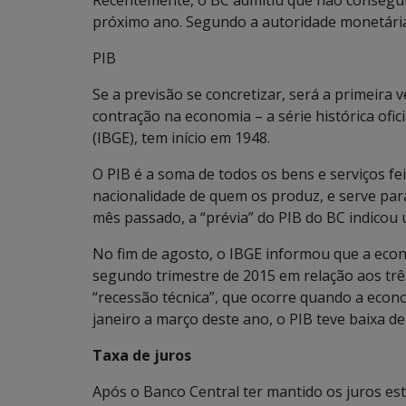
Recentemente, o BC admitiu que não conseguir
próximo ano. Segundo a autoridade monetária
PIB
Se a previsão se concretizar, será a primeira 
contração na economia – a série histórica oficia
(IBGE), tem início em 1948.
O PIB é a soma de todos os bens e serviços fe
nacionalidade de quem os produz, e serve pa
mês passado, a “prévia” do PIB do BC indicou
No fim de agosto, o IBGE informou que a econ
segundo trimestre de 2015 em relação aos trê
“recessão técnica”, que ocorre quando a econo
janeiro a março deste ano, o PIB teve baixa de
Taxa de juros
Após o Banco Central ter mantido os juros e