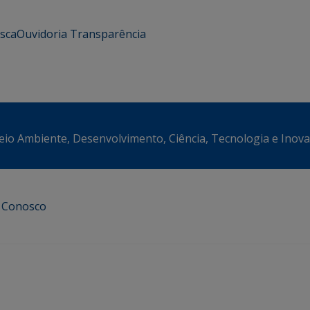
usca
Ouvidoria
Transparência
eio Ambiente, Desenvolvimento, Ciência, Tecnologia e Inov
e Conosco