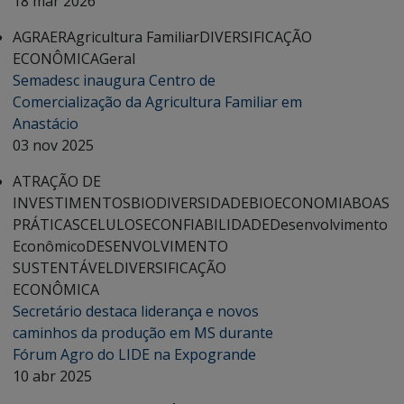
18 mar 2026
AGRAER
Agricultura Familiar
DIVERSIFICAÇÃO
ECONÔMICA
Geral
Semadesc inaugura Centro de
Comercialização da Agricultura Familiar em
Anastácio
03 nov 2025
ATRAÇÃO DE
INVESTIMENTOS
BIODIVERSIDADE
BIOECONOMIA
BOAS
PRÁTICAS
CELULOSE
CONFIABILIDADE
Desenvolvimento
Econômico
DESENVOLVIMENTO
SUSTENTÁVEL
DIVERSIFICAÇÃO
ECONÔMICA
Secretário destaca liderança e novos
caminhos da produção em MS durante
Fórum Agro do LIDE na Expogrande
10 abr 2025