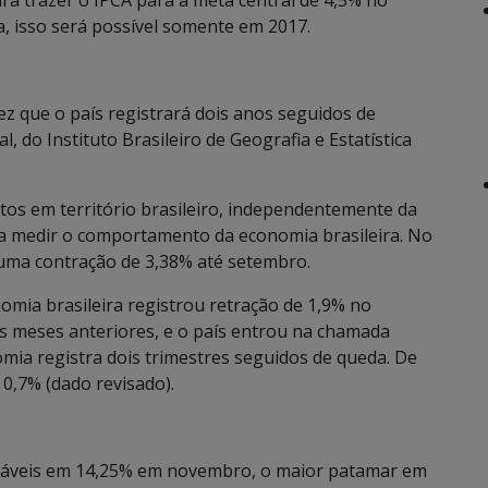
á trazer o IPCA para a meta central de 4,5% no
, isso será possível somente em 2017.
vez que o país registrará dois anos seguidos de
l, do Instituto Brasileiro de Geografia e Estatística
itos em território brasileiro, independentemente da
ra medir o comportamento da economia brasileira. No
 uma contração de 3,38% até setembro.
omia brasileira registrou retração de 1,9% no
s meses anteriores, e o país entrou na chamada
mia registra dois trimestres seguidos de queda. De
 0,7% (dado revisado).
stáveis em 14,25% em novembro, o maior patamar em