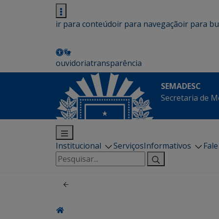
ir para conteúdo
ir para navegação
ir para b
ouvidoria
transparência
SEMADESC
Secretaria de M
Institucional
Serviços
Informativos
Fal
Pesquisar
por: