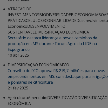
ATRAÇÃO DE
INVESTIMENTOS
BIODIVERSIDADE
BIOECONOMIA
BOA
PRÁTICAS
CELULOSE
CONFIABILIDADE
Desenvolvimento
Econômico
DESENVOLVIMENTO
SUSTENTÁVEL
DIVERSIFICAÇÃO ECONÔMICA
Secretário destaca liderança e novos caminhos da
produção em MS durante Fórum Agro do LIDE na
Expogrande
10 abr 2025
DIVERSIFICAÇÃO ECONÔMICA
FCO
Conselho do FCO aprova R$ 219,7 milhões para novos
empreendimentos em MS, com destaque para irrigação
e pomares de citricultura
21 fev 2025
Agricultura
Amendoim
DIVERSIFICAÇÃO
DIVERSIFICAÇÃO
ECONÔMICA