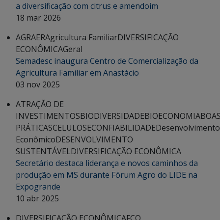
a diversificação com citrus e amendoim
18 mar 2026
AGRAER
Agricultura Familiar
DIVERSIFICAÇÃO
ECONÔMICA
Geral
Semadesc inaugura Centro de Comercialização da
Agricultura Familiar em Anastácio
03 nov 2025
ATRAÇÃO DE
INVESTIMENTOS
BIODIVERSIDADE
BIOECONOMIA
BOA
PRÁTICAS
CELULOSE
CONFIABILIDADE
Desenvolvimento
Econômico
DESENVOLVIMENTO
SUSTENTÁVEL
DIVERSIFICAÇÃO ECONÔMICA
Secretário destaca liderança e novos caminhos da
produção em MS durante Fórum Agro do LIDE na
Expogrande
10 abr 2025
DIVERSIFICAÇÃO ECONÔMICA
FCO